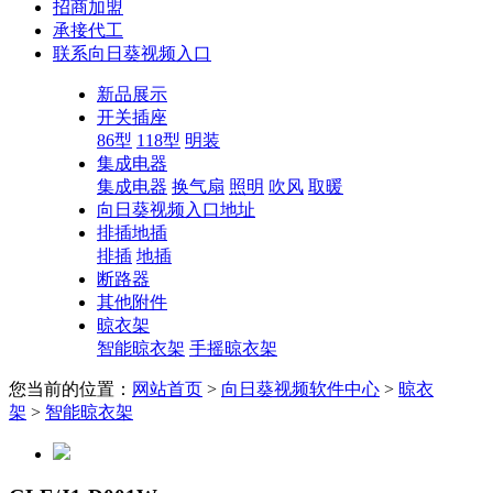
招商加盟
承接代工
联系向日葵视频入口
新品展示
开关插座
86型
118型
明装
集成电器
集成电器
换气扇
照明
吹风
取暖
向日葵视频入口地址
排插地插
排插
地插
断路器
其他附件
晾衣架
智能晾衣架
手摇晾衣架
您当前的位置：
网站首页
>
向日葵视频软件中心
>
晾衣
架
>
智能晾衣架